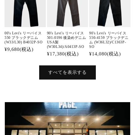
00's Levi's リーバイス
90's Levi's リーバイス
90's Levi's リーバイス
550 ブラックデニム
501-0196 後染めデニム
550-4159 ブラックデニ
(W33/L30) B4032P-SO
USA製
ム (W36L32)/C1363P-
(W30L34)/A0413P-SO
SO
通
¥9,680(税込)
通
¥17,380(税込)
通
¥14,080(税込)
常
常
常
価
価
価
格
すべてを表示する
格
格