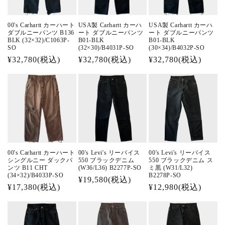
00's Carhartt カーハート
USA製 Carhartt カーハ
USA製 Carhartt カーハ
ダブルニーパンツ B136
ート ダブルニーパンツ
ート ダブルニーパンツ
BLK (32×32)/C1063P-
B01-BLK
B01-BLK
SO
(32×30)/B4031P-SO
(30×34)/B4032P-SO
通
¥32,780(税込)
通
¥32,780(税込)
通
¥32,780(税込)
常
常
常
価
価
価
格
格
格
00's Carhartt カーハート
00's Levi's リーバイス
00's Levi's リーバイス
シングルニー ダックパ
550 ブラックデニム
550 ブラックデニム ス
ンツ B11 CHT
(W36/L36) B2277P-SO
ミ黒 (W31/L32)
(34×32)/B4033P-SO
B2278P-SO
通
¥19,580(税込)
通
¥17,380(税込)
通
¥12,980(税込)
常
常
常
価
価
価
格
格
格