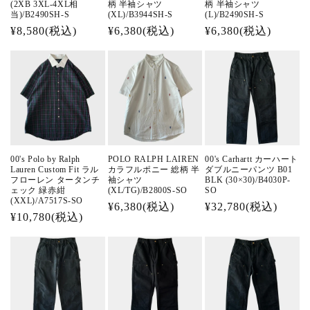
(2XB 3XL-4XL相
柄 半袖シャツ
柄 半袖シャツ
当)/B2490SH-S
(XL)/B3944SH-S
(L)/B2490SH-S
通
¥8,580(税込)
通
¥6,380(税込)
通
¥6,380(税込)
常
常
常
価
価
価
格
格
格
00's Polo by Ralph
POLO RALPH LAIREN
00's Carhartt カーハート
Lauren Custom Fit ラル
カラフルポニー 総柄 半
ダブルニーパンツ B01
フローレン タータンチ
袖シャツ
BLK (30×30)/B4030P-
ェック 緑赤紺
(XL/TG)/B2800S-SO
SO
(XXL)/A7517S-SO
通
¥6,380(税込)
通
¥32,780(税込)
通
¥10,780(税込)
常
常
常
価
価
価
格
格
格