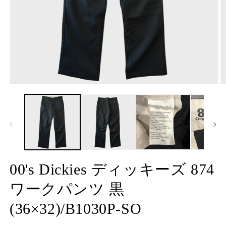
モ
ー
ダ
ル
で
メ
デ
ィ
ア
00's Dickies ディッキーズ 874
(1)
(2
を
ワークパンツ 黒
開
く
(36×32)/B1030P-SO