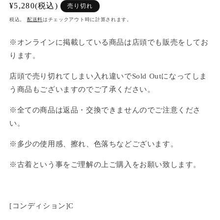
通
¥5,280(税込)
売り切れ
常
税込。
配送料
はチェックアウト時に計算されます。
価
格
※オンラインに掲載している商品は店頭でも販売をしてお
ります。
店頭で売り切れてしまい入れ違いでSold Outになってしま
う商品もございますのでご了承ください。
※全ての商品は返品・交換できませんのでご注意くださ
い。
※多少の使用感、擦れ、色落ちなどございます。
※古着という事をご理解の上ご購入をお願い致します。
[コンディション]C