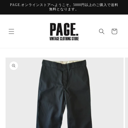
コンテ
PAGE.オンラインストアへようこそ。5000円以上のご購入で送料
ンツに
無料となります。
進む
カ
ー
ト
商品情
報にス
キップ