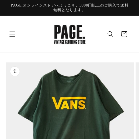
コンテ
PAGE.オンラインストアへようこそ。5000円以上のご購入で送料
ンツに
無料となります。
進む
カ
ー
ト
商品情
報にス
キップ