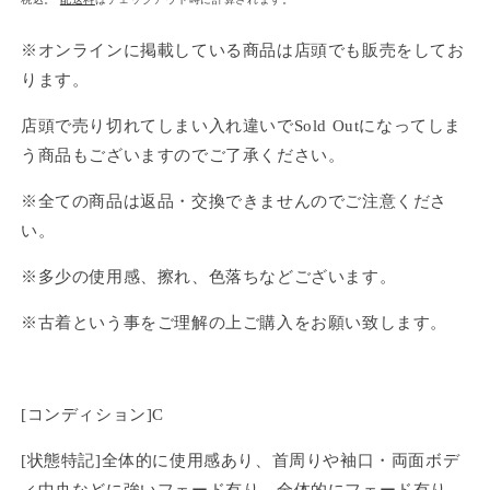
価
格
※オンラインに掲載している商品は店頭でも販売をしてお
ります。
店頭で売り切れてしまい入れ違いでSold Outになってしま
う商品もございますのでご了承ください。
※全ての商品は返品・交換できませんのでご注意くださ
い。
※多少の使用感、擦れ、色落ちなどございます。
※古着という事をご理解の上ご購入をお願い致します。
[コンディション]C
[状態特記]全体的に使用感あり、首周りや袖口・両面ボデ
ィ中央などに強いフェード有り、全体的にフェード有り、