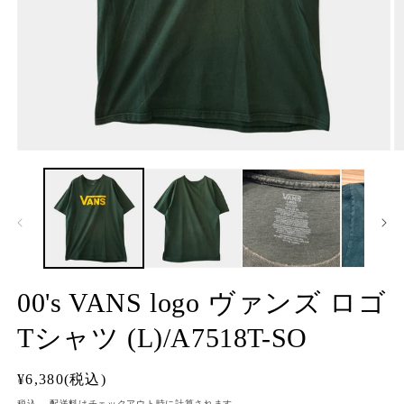
モ
ー
ダ
ル
で
メ
デ
ィ
ア
00's VANS logo ヴァンズ ロゴ
(1)
(2
を
Tシャツ (L)/A7518T-SO
開
く
通
¥6,380(税込)
常
税込。
配送料
はチェックアウト時に計算されます。