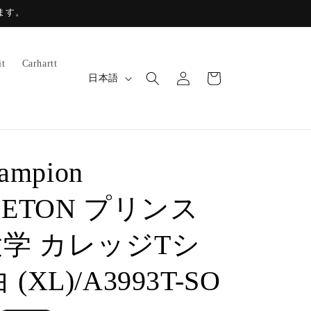
ます。
ロ
カ
it
Carhartt
グ
言
ー
日本語
イ
語
ト
ン
hampion
CETON プリンス
学 カレッジTシ
(XL)/A3993T-SO