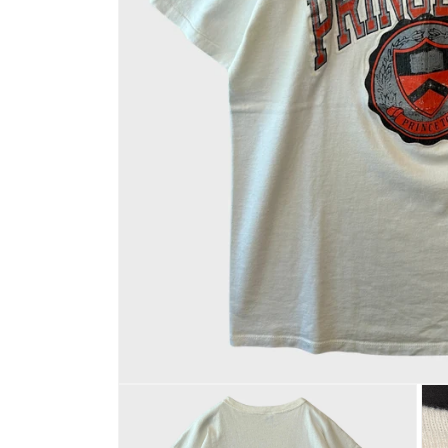
モ
ー
ダ
ル