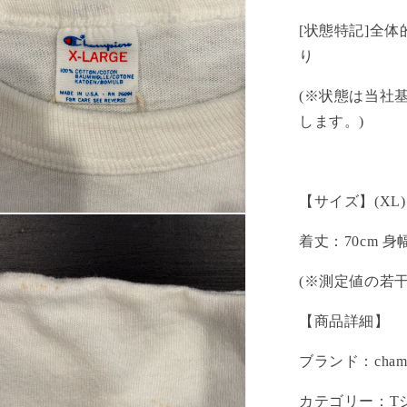
[状態特記]全
り
(※状態は当社
します。)
【サイズ】(XL)
着丈：70cm 身
(※測定値の若
【商品詳細】
ブランド：champ
カテゴリー：Tシャツ 