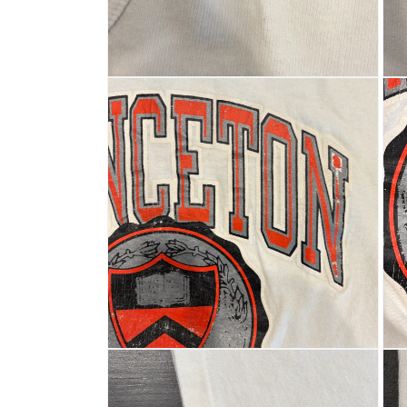
く
く
モ
モ
ー
ー
ダ
ダ
ル
ル
で
で
メ
メ
デ
デ
ィ
ィ
ア
ア
(4)
(5)
を
を
開
開
く
く
モ
モ
ー
ー
ダ
ダ
ル
ル