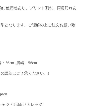
体的に使用感あり、プリント割れ、両肩汚れあ
基準となります。ご理解の上ご注文お願い致
幅：56cm 肩幅：56cm
干の誤差はご了承ください。)
ion
/ T shirt /
カレッジ