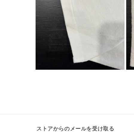
で
で
メ
メ
デ
デ
ィ
ィ
ア
ア
(6)
(7)
を
を
開
開
く
く
モ
モ
ー
ー
ダ
ダ
ル
ル
で
で
メ
メ
デ
デ
ィ
ィ
ア
ア
(8)
(9)
を
を
ストアからのメールを受け取る
開
開