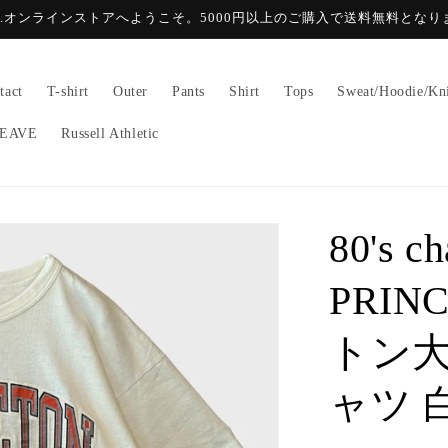
GE.オンラインストアへようこそ。5000円以上のご購入で送料無料となり
tact
T-shirt
Outer
Pants
Shirt
Tops
Sweat/Hoodie/Kn
EAVE
Russell Athletic
80's c
PRIN
トン大
ャツ 白 