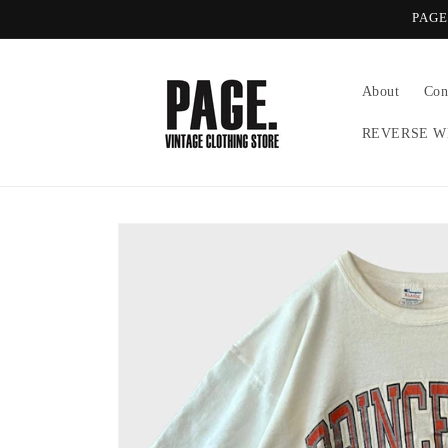
コンテ
PA
ンツに
進む
About
Con
REVERSE W
商品情
報にス
キップ