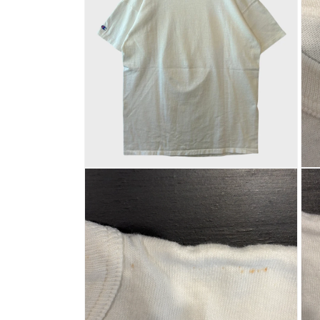
で
メ
デ
ィ
ア
(1)
を
開
く
モ
モ
ー
ー
ダ
ダ
ル
ル
で
で
メ
メ
デ
デ
ィ
ィ
ア
ア
(2)
(3)
を
を
開
開