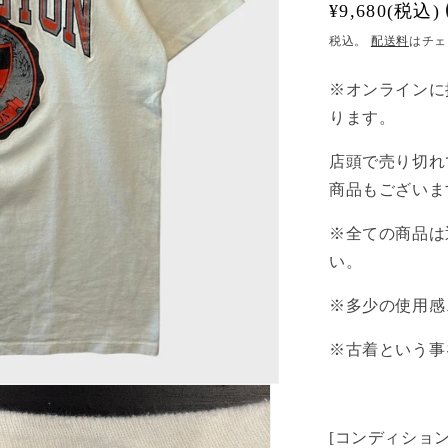
通
¥9,680(税込)
常
税込。
配送料
はチェ
価
※オンラインに
格
ります。
店頭で売り切れて
商品もございま
※全ての商品は
い。
※多少の使用感
※古着という事
[コンディション