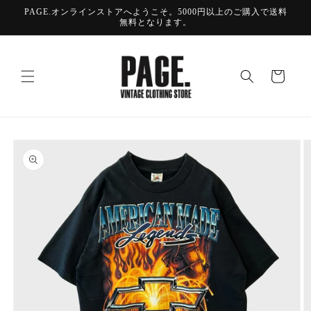
コンテ
PAGE.オンラインストアへようこそ。5000円以上のご購入で送料
ンツに
無料となります。
進む
カ
ー
ト
商品情
報にス
キップ