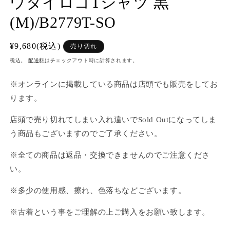
ウタイロゴTシャツ 黒
(M)/B2779T-SO
通
¥9,680(税込)
売り切れ
常
税込。
配送料
はチェックアウト時に計算されます。
価
格
※オンラインに掲載している商品は店頭でも販売をしてお
ります。
店頭で売り切れてしまい入れ違いでSold Outになってしま
う商品もございますのでご了承ください。
※全ての商品は返品・交換できませんのでご注意くださ
い。
※多少の使用感、擦れ、色落ちなどございます。
※古着という事をご理解の上ご購入をお願い致します。