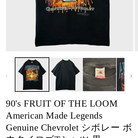
モ
ー
ダ
ル
で
メ
デ
ィ
ア
90's FRUIT OF THE LOOM
(1)
(2
を
American Made Legends
開
く
Genuine Chevrolet シボレー ボ