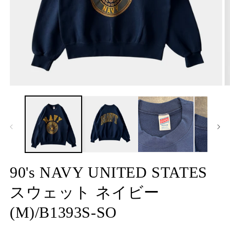
モ
ー
ダ
ル
で
メ
デ
ィ
ア
90's NAVY UNITED STATES
(1)
(2
を
スウェット ネイビー
開
く
(M)/B1393S-SO