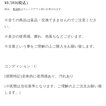
通
¥8,580(税込)
常
税込。
配送料
はチェックアウト時に計算されます。
価
格
※全ての商品は返品・交換できませんのでご注意くださ
い。
※多少の使用感、擦れ、色落ちなどございます。
※古着という事をご理解の上ご購入をお願い致します。
コンディション：C
[状態特記]全体的に使用感あり、汚れあり
(※状態は当社基準となります。ご理解の上ご注文お願い致
します。)