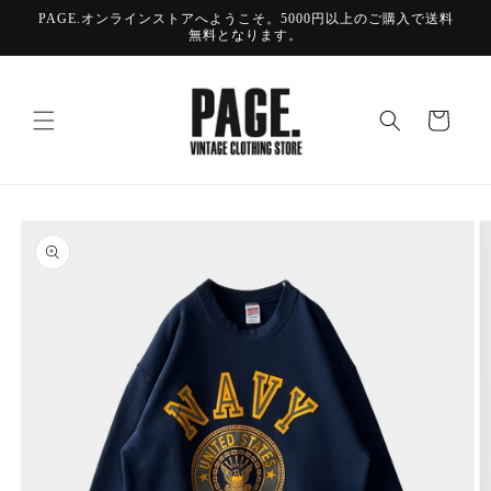
コンテ
PAGE.オンラインストアへようこそ。5000円以上のご購入で送料
ンツに
無料となります。
進む
カ
ー
ト
商品情
報にス
キップ