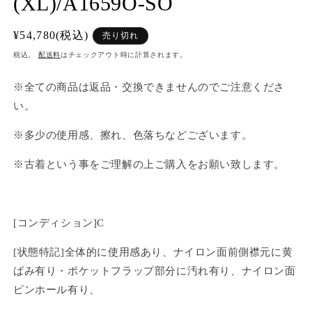
(XL)/A1659O-SO
通
¥54,780(税込)
売り切れ
常
税込。
配送料
はチェックアウト時に計算されます。
価
格
※全ての商品は返品・交換できませんのでご注意くださ
い。
※多少の使用感、擦れ、色落ちなどございます。
※古着という事をご理解の上ご購入をお願い致します。
[コンディション]C
[状態特記]全体的に使用感あり、ナイロン面前側襟元に黄
ばみ有り・ポケットフラップ部分に汚れ有り、ナイロン面
ピンホール有り、