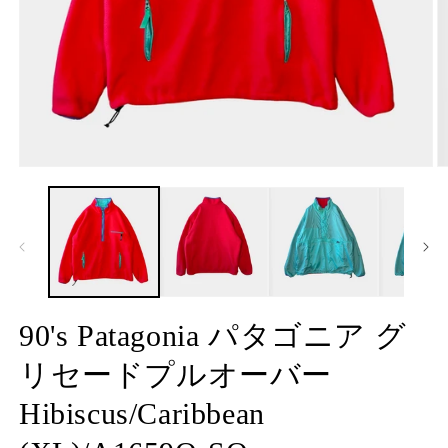
モ
ー
ダ
ル
で
メ
デ
ィ
ア
90's Patagonia パタゴニア グ
(1)
(2
を
リセードプルオーバー
開
く
Hibiscus/Caribbean