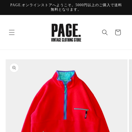
コンテ
PAGE.オンラインストアへようこそ。5000円以上のご購入で送料
ンツに
無料となります。
進む
カ
ー
ト
商品情
報にス
キップ