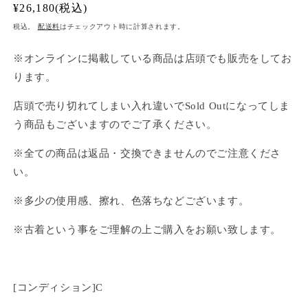
通
¥26,180(税込)
常
税込。
配送料
はチェックアウト時に計算されます。
価
格
※オンラインに掲載している商品は店頭でも販売をしてお
ります。
店頭で売り切れてしまい入れ違いでSold Outになってしま
う商品もございますのでご了承ください。
※全ての商品は返品・交換できませんのでご注意くださ
い。
※多少の使用感、擦れ、色落ちなどございます。
※古着という事をご理解の上ご購入をお願い致します。
[コンディション]C