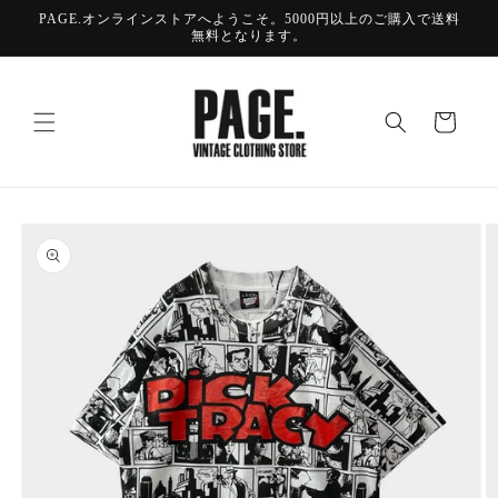
コンテ
PAGE.オンラインストアへようこそ。5000円以上のご購入で送料
ンツに
無料となります。
進む
カ
ー
ト
商品情
報にス
キップ