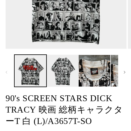
モ
ー
ダ
ル
で
メ
デ
ィ
ア
90's SCREEN STARS DICK
(1)
(2
を
TRACY 映画 総柄キャラクタ
開
く
ーT 白 (L)/A3657T-SO