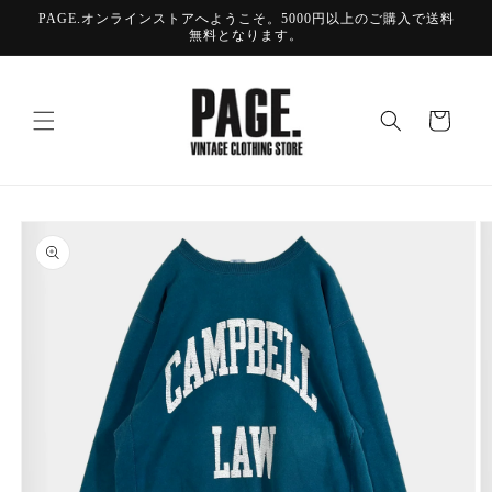
コンテ
PAGE.オンラインストアへようこそ。5000円以上のご購入で送料
ンツに
無料となります。
進む
カ
ー
ト
商品情
報にス
キップ