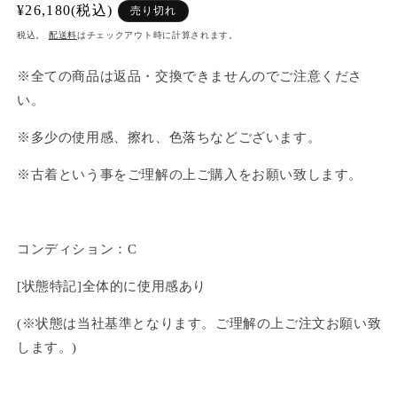
通
¥26,180(税込)
売り切れ
常
税込。
配送料
はチェックアウト時に計算されます。
価
格
※全ての商品は返品・交換できませんのでご注意くださ
い。
※多少の使用感、擦れ、色落ちなどございます。
※古着という事をご理解の上ご購入をお願い致します。
コンディション：C
[状態特記]全体的に使用感あり
(※状態は当社基準となります。ご理解の上ご注文お願い致
します。)