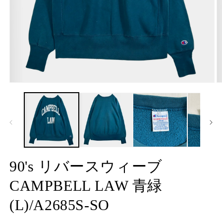
モ
ー
ダ
ル
で
メ
デ
ィ
ア
90's リバースウィーブ
(1)
(2
を
CAMPBELL LAW 青緑
開
く
(L)/A2685S-SO