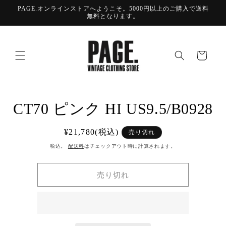
コンテ
PAGE.オンラインストアへようこそ。5000円以上のご購入で送料
ンツに
無料となります。
進む
カ
ー
ト
商品情
CT70 ピンク HI US9.5/B0928
報にス
キップ
通
¥21,780(税込)
売り切れ
常
税込。
配送料
はチェックアウト時に計算されます。
価
格
売り切れ