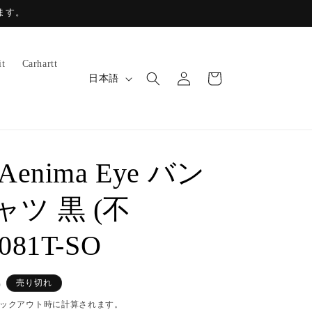
ます。
ロ
カ
it
Carhartt
グ
言
ー
日本語
イ
語
ト
ン
Aenima Eye バン
ャツ 黒 (不
081T-SO
)
売り切れ
ックアウト時に計算されます。