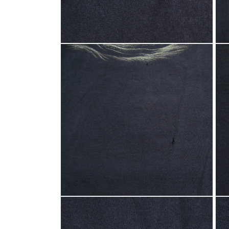
く
く
モ
モ
ー
ー
ダ
ダ
ル
ル
で
で
メ
メ
デ
デ
ィ
ィ
ア
ア
(4)
(5)
を
を
開
開
く
く
モ
モ
ー
ー
ダ
ダ
ル
ル