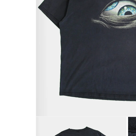
モ
ー
ダ
ル