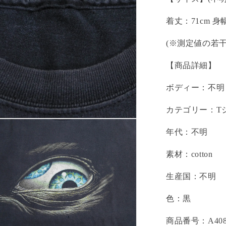
着丈：71cm 身
(※測定値の若
【商品詳細】
ボディー：不明
カテゴリー：Tシャツ 
年代：不明
素材：cotton
生産国：不明
色：黒
商品番号：A408