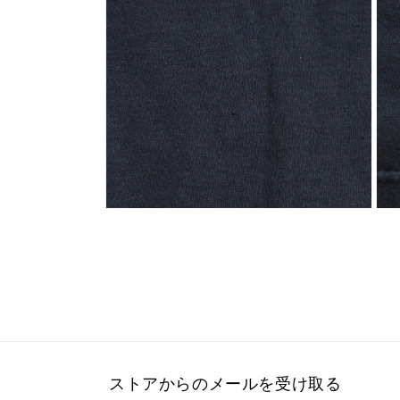
で
で
メ
メ
デ
デ
ィ
ィ
ア
ア
(7)
(6)
を
を
開
開
く
く
モ
モ
ー
ー
ダ
ダ
ル
ル
で
で
メ
メ
デ
デ
ィ
ィ
ア
ア
(8)
(9)
を
を
ストアからのメールを受け取る
開
開