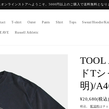
GE.オンラインストアへようこそ。5000円以上のご購入で送料無料となり
tact
T-shirt
Outer
Pants
Shirt
Tops
Sweat/Hoodie/Kn
EAVE
Russell Athletic
TOOL 
ドTシ
明)/A4
通
¥20,680(税込
常
税込。
配送料
はチェ