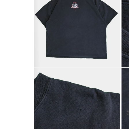
で
メ
デ
ィ
ア
(1)
を
開
く
モ
モ
ー
ー
ダ
ダ
ル
ル
で
で
メ
メ
デ
デ
ィ
ィ
ア
ア
(2)
(3)
を
を
開
開