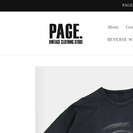
コンテ
PA
ンツに
進む
About
Con
REVERSE W
商品情
報にス
キップ