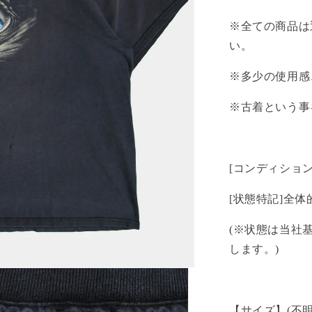
価
※全ての商品は
格
い。
※多少の使用感
※古着という事
[コンディション
[状態特記]全
(※状態は当社
します。)
【サイズ】(不明